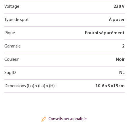
Voltage
230 V
Type de spot
À poser
Pique
Fourni séparément
Garantie
2
Couleur
Noir
SupID
NL
Dimensions
(Lo)
x
(La)
x
(H)
:
10.6
x
8
x
19
cm
Conseils personnalisés