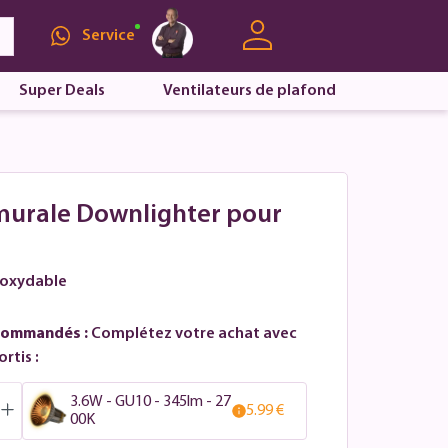
Service
Super Deals
Ventilateurs de plafond
 murale Downlighter pour
r
inoxydable
commandés :
Complétez votre achat avec
rtis :
3.6W - GU10 - 345lm - 27
5.99 €
00K