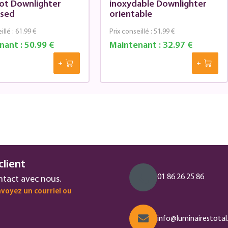
pot Downlighter
inoxydable Downlighter
ised
orientable
illé :
61.99 €
Prix conseillé :
51.99 €
nant :
50.99 €
Maintenant :
32.97 €
client
01 86 26 25 86
ntact avec nous.
voyez un courriel ou
info@luminairestotal.