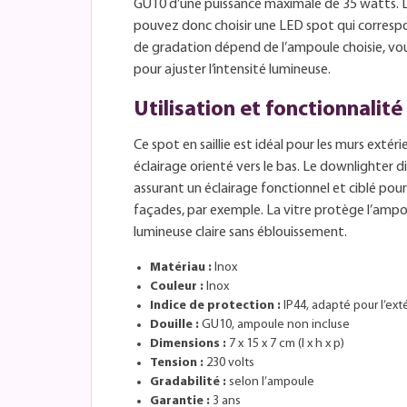
GU10 d’une puissance maximale de 35 watts. L’
pouvez donc choisir une LED spot qui correspon
de gradation dépend de l’ampoule choisie, vous 
pour ajuster l’intensité lumineuse.
Utilisation et fonctionnalité
Ce spot en saillie est idéal pour les murs extér
éclairage orienté vers le bas. Le downlighter dir
assurant un éclairage fonctionnel et ciblé pour
façades, par exemple. La vitre protège l’ampou
lumineuse claire sans éblouissement.
Matériau :
Inox
Couleur :
Inox
Indice de protection :
IP44, adapté pour l’ext
Douille :
GU10, ampoule non incluse
Dimensions :
7 x 15 x 7 cm (l x h x p)
Tension :
230 volts
Gradabilité :
selon l’ampoule
Garantie :
3 ans