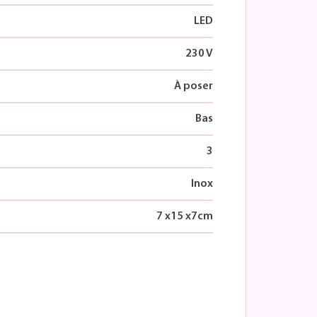
LED
230 V
À poser
Bas
3
Inox
7
x
15
x
7
cm