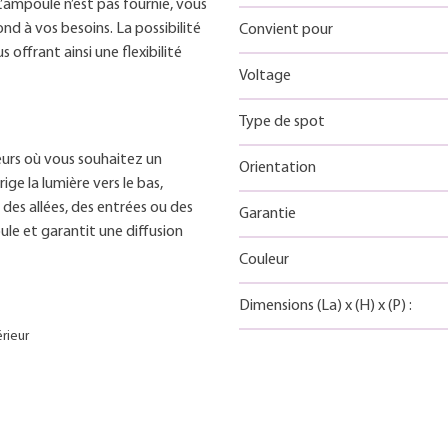
ampoule n’est pas fournie, vous
d à vos besoins. La possibilité
Convient pour
offrant ainsi une flexibilité
Voltage
Type de spot
ieurs où vous souhaitez un
Orientation
ige la lumière vers le bas,
 des allées, des entrées ou des
Garantie
le et garantit une diffusion
Couleur
Dimensions
(La)
x
(H)
x
(P)
:
érieur