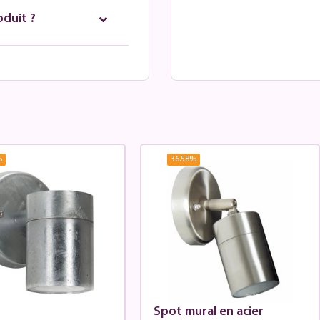
oduit ?
%
36.58
%
Spot mural en acier