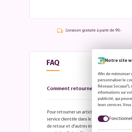
Livraison gratuite à partir de 99,-
Notre site w
FAQ
Afin de mémoriser v
personnaliser le co
Réseaux Sociaux"), 
Comment retourner un article ?
informations sur vo
publicité, qui peuve
leurs services. Vou
Pour retourner un article à LuminairesTotal, 
Fonctionnel
service clientèle dans le délai de retour fix
de retour et d'autres instructions. Assurez-v