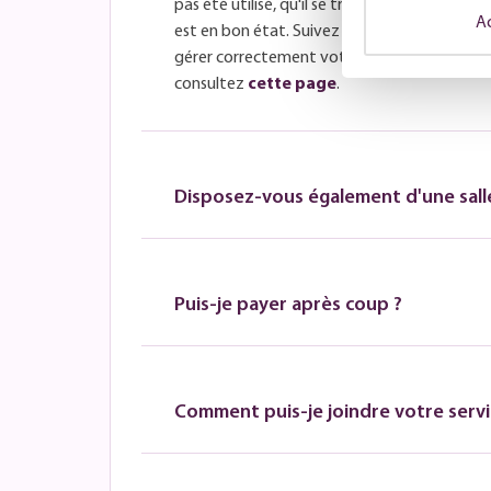
pas été utilisé, qu'il se trouve dans son embal
Ac
est en bon état. Suivez les instructions du se
gérer correctement votre retour. Pour plus 
consultez
cette page
.
Disposez-vous également d'une salle
Puis-je payer après coup ?
Comment puis-je joindre votre servic