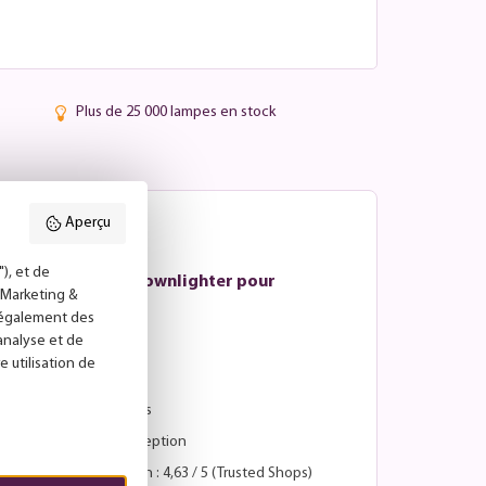
Plus de 25 000 lampes en stock
Aperçu
), et de
KS - Spot murale Downlighter pour
("Marketing &
l'extérieur
s également des
3 - 5 jours ouvrables
'analyse et de
e utilisation de
Avantages :
Retours sous 30 jours
Paiement après réception
Score de satisfaction : 4,63 / 5 (Trusted Shops)