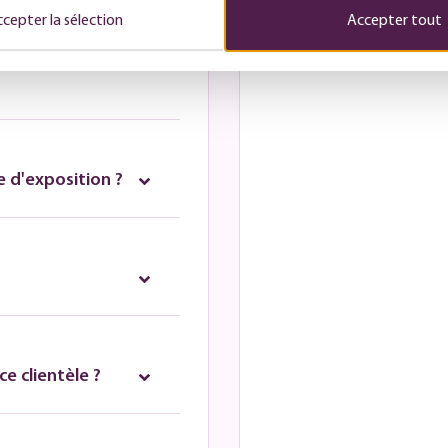
lage d'origine et qu'il
cepter la sélection
Accepter tout
rvice clientèle pour
d'informations,
 d'exposition ?
e clientèle ?