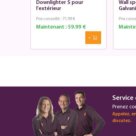
Downlighter S pour
Wall s
l'extérieur
Galvan
Prix conseillé :
71.99 €
Prix conse
Maintenant :
59.99 €
Mainte
Service 
Prenez co
Appelez, en
discutez.