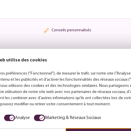
Conseils personnalisés
eb utilise des cookies
Je veux ça
os préférences ("Fonctionnel"), de mesurer le trafic sur notre site ("Analyse"
ntenu et les publicités et d'activer les fonctionnalités des réseaux sociaux 
nous utilisons des cookies et des technologies similaires. Nous partageon
tre utilisation de notre site web avec nos partenaires de réseaux sociaux, d
nt les combiner avec d'autres informations qu'ils ont collectées lors de votr
s pouvez modifier ou retirer votre consentement à tout moment.
veuillez contacter le
Analyse
Marketing & Réseaux Sociaux
é pour obtenir un numéro
ous que le produit n'a