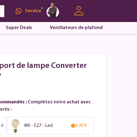
Service
Super Deals
Ventilateurs de plafond
pport de lampe Converter
7
commandés :
Complétez votre achat avec
rtis :
4W - E27 - Led
6.99 €