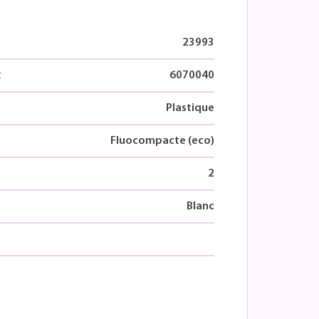
23993
t
6070040
Plastique
Fluocompacte (eco)
2
Blanc