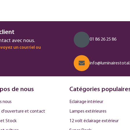
client
01 86 26 25 86
ntact avec nous.
voyez un courriel ou
info@luminairestotal.
pos de nous
Catégories populaire
s nous
Eclairage intérieur
 d'ouverture et contact
Lampes extérieures
et Stock
12 volt éclairage extérieur