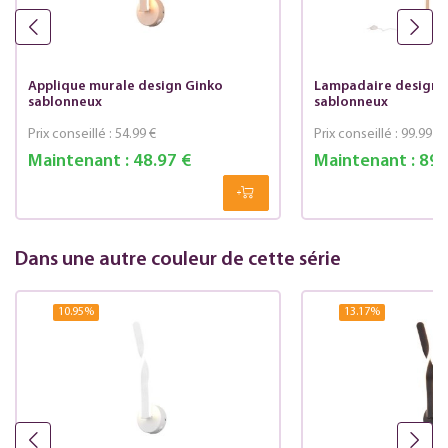
Applique murale design Ginko
Lampadaire design 
sablonneux
sablonneux
Prix conseillé :
54.99 €
Prix conseillé :
99.99 €
Maintenant :
48.97 €
Maintenant :
89.
Dans une autre couleur de cette série
10.95
%
13.17
%