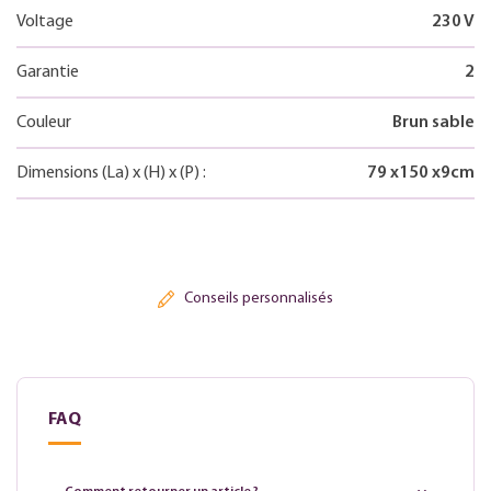
Voltage
230 V
Garantie
2
Couleur
Brun sable
Dimensions
(La)
x
(H)
x
(P)
:
79
x
150
x
9
cm
Conseils personnalisés
FAQ