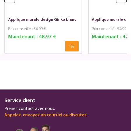
Applique murale design Ginko blanc
Applique murale des
Prix conseillé :
54.99 €
Prix conseillé :
54.99 €
Maintenant :
48.97 €
Maintenant :
47.
Service client
Prenez contact avec nous.
Appelez, envoyez un courriel ou discutez.