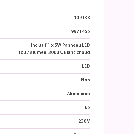
109138
t
9971455
Inclusif 1 x 5W Panneau LED
1x 378 lumen, 3000K, Blanc chaud
LED
Non
Aluminium
65
230 V