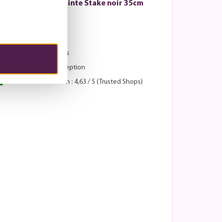
Lyora - Tache de pointe Stake noir 35cm
5 - 7 jours ouvrables
Avantages :
Retours sous 30 jours
Paiement après réception
Score de satisfaction : 4,63 / 5 (Trusted Shops)