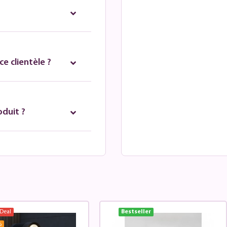
e clientèle ?
oduit ?
Deal
Bestseller
%