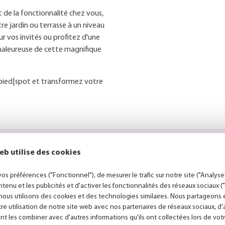
 de la fonctionnalité chez vous,
re jardin ou terrasse à un niveau
r vos invités ou profitez d'une
r chaleureuse de cette magnifique
pied|spot et transformez votre
Conseils personnalisés
eb utilise des cookies
os préférences ("Fonctionnel"), de mesurer le trafic sur notre site ("Analyse"
ntenu et les publicités et d'activer les fonctionnalités des réseaux sociaux 
nous utilisons des cookies et des technologies similaires. Nous partageon
Je veux ça
tre utilisation de notre site web avec nos partenaires de réseaux sociaux, d
nt les combiner avec d'autres informations qu'ils ont collectées lors de votr