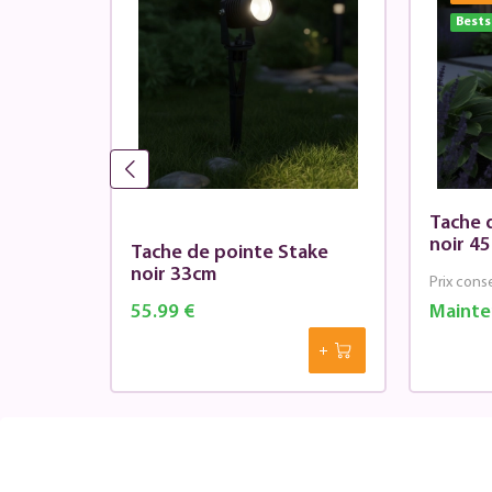
Bests
Tache 
noir 4
ir Ø
Tache de pointe Stake
noir 33cm
Prix conse
55.99 €
Mainte