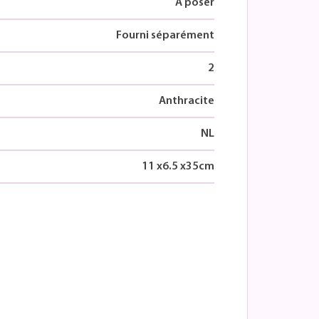
À poser
Fourni séparément
2
Anthracite
NL
11
x
6.5
x
35
cm