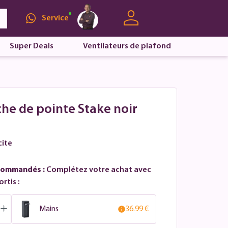
Service
Super Deals
Ventilateurs de plafond
che de pointe Stake noir
cite
commandés :
Complétez votre achat avec
rtis :
Mains
36.99 €