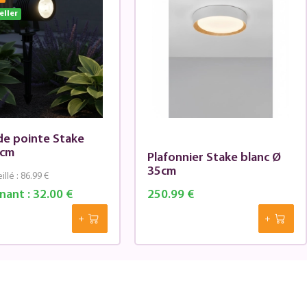
eller
de pointe Stake
5cm
Plafonnier Stake blanc Ø
35cm
illé :
86.99 €
nant :
32.00 €
250.99 €