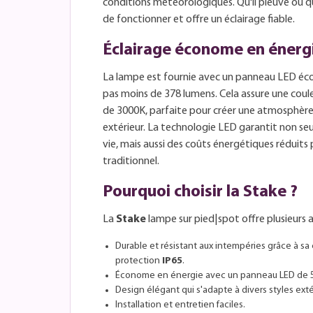
conditions météorologiques. Qu'il pleuve ou qu'i
de fonctionner et offre un éclairage fiable.
Éclairage économe en énerg
La lampe est fournie avec un panneau LED éc
pas moins de 378 lumens. Cela assure une coule
de 3000K, parfaite pour créer une atmosphère
extérieur. La technologie LED garantit non s
vie, mais aussi des coûts énergétiques réduits 
traditionnel.
Pourquoi choisir la Stake ?
La
Stake
lampe sur pied|spot offre plusieurs 
Durable et résistant aux intempéries grâce à sa
protection
IP65
.
Économe en énergie avec un panneau LED de 5
Design élégant qui s'adapte à divers styles exté
Installation et entretien faciles.