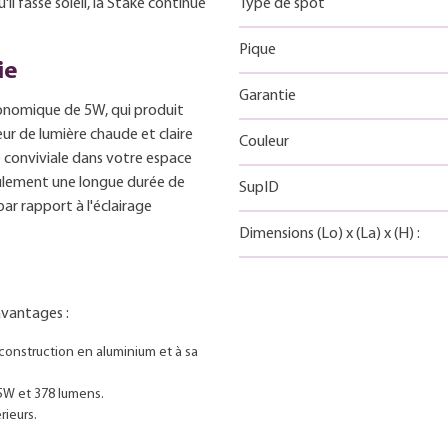
l fasse soleil, la Stake continue
Type de spot
Pique
ie
Garantie
onomique de 5W, qui produit
ur de lumière chaude et claire
Couleur
 conviviale dans votre espace
eulement une longue durée de
SupID
par rapport à l'éclairage
Dimensions
(Lo)
x
(La)
x
(H)
:
avantages :
 construction en aluminium et à sa
W et 378 lumens.
rieurs.