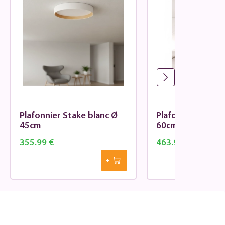
Plafonnier Stake blanc Ø
Plafonnier Stake
45cm
60cm
355.99 €
463.99 €