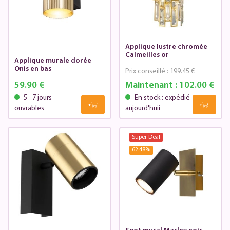
Applique lustre chromée
Calmeilles or
Applique murale dorée
Onis en bas
Prix conseillé :
199.45 €
59.90 €
Maintenant :
102.00 €
5 - 7 jours
En stock : expédié
ouvrables
aujourd'huii
Super Deal
62.48
%