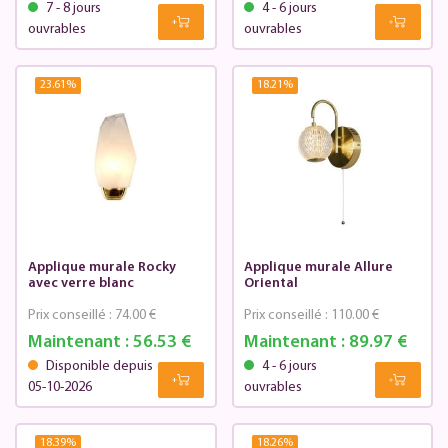
7 - 8 jours
4 - 6 jours
ouvrables
ouvrables
23.61
%
18.21
%
Applique murale Rocky
Applique murale Allure
avec verre blanc
Oriental
Prix conseillé :
74.00 €
Prix conseillé :
110.00 €
Maintenant :
56.53 €
Maintenant :
89.97 €
Disponible depuis
4 - 6 jours
05-10-2026
ouvrables
18.39
%
18.26
%