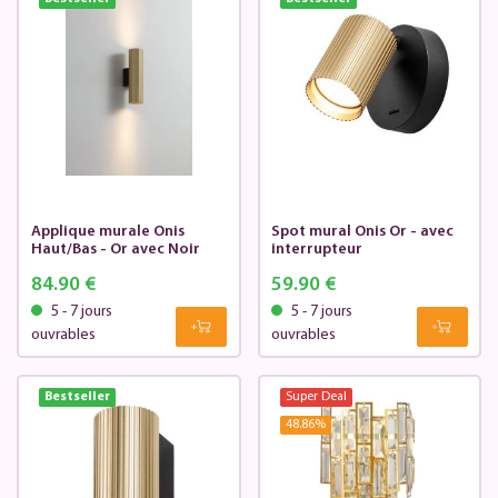
Applique murale Onis
Spot mural Onis Or - avec
Haut/Bas - Or avec Noir
interrupteur
84.90 €
59.90 €
5 - 7 jours
5 - 7 jours
ouvrables
ouvrables
Bestseller
Super Deal
48.86
%