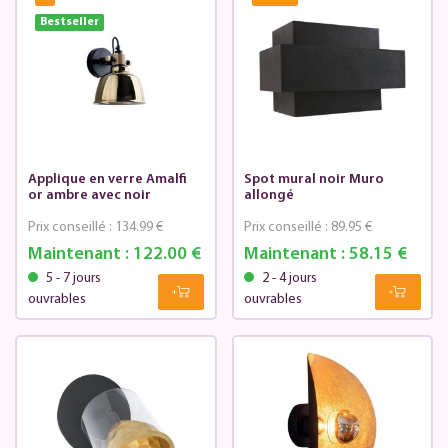
Bestseller
Applique en verre Amalfi
Spot mural noir Muro
or ambre avec noir
allongé
Prix conseillé :
134.99 €
Prix conseillé :
89.95 €
Maintenant :
122.00 €
Maintenant :
58.15 €
5 - 7 jours
2 - 4 jours
ouvrables
ouvrables