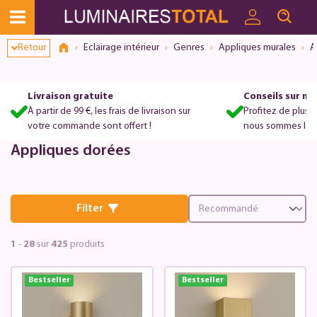
Retour
Eclairage intérieur
Genres
Appliques murales
A
Livraison gratuite
Conseils sur m
À partir de 99 €, les frais de livraison sur
Profitez de plus 
votre commande sont offert !
nous sommes là po
Appliques dorées
Filter
1
-
28
sur
425
produits
Bestseller
Bestseller