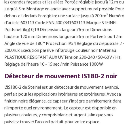
les grandes façades et les allées Portée réglable jusqu'à 12 m ou
jusqu'à 5 m Montage en angle avec support mural possible Pour
dehors et dedans Enregistre une surface jusqu'à 200 m² Numéro
d'article 603113 Code EAN 4007841603113 Marque STEINEL
Poids net (kg) 0,19 Dimensions largeur 76 mm Dimensions
hauteur 120 mm Dimensions longueur 56 mm Portée 5 ou 12 m
Angle de vue de 180 ° Protection IP54 Réglage du crépuscule 2 -
2000 lux Exécution passive infrarouge Couleur noir Matériau
PLASTIQUE RÉSISTANT AUX UV Tension 230-240 / 50-60 V / Hz
Réglage de l'heure 10 - 15 sec / min Puissance 1000 W
Détecteur de mouvement IS180-2 noir
L'IS180-2 de Steinel est un détecteur de mouvement avancé,
parfait pour les applications intérieures et extérieures. Avec sa
finition noire élégante, ce capteur s'intègre parfaitement dans
n'importe quel environnement. Le capteur est disponible en
plusieurs couleurs, y compris blanc et argent, afin que vous
puissiez trouver l'accord parfait pour votre espace.