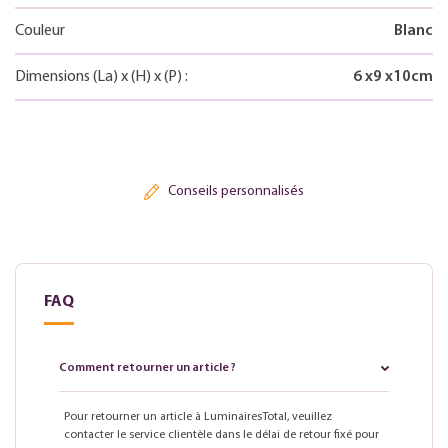
Couleur
Blanc
Dimensions
(La)
x
(H)
x
(P)
:
6
x
9
x
10
cm
Conseils personnalisés
FAQ
Comment retourner un article ?
Pour retourner un article à LuminairesTotal, veuillez
contacter le service clientèle dans le délai de retour fixé pour