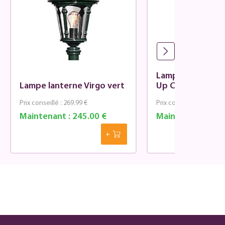
Lampe d'extérieu
Lampe lanterne Virgo vert
Up Classique
Prix conseillé :
269.99 €
Prix conseillé :
299.99 €
Maintenant :
245.00 €
Maintenant :
264.