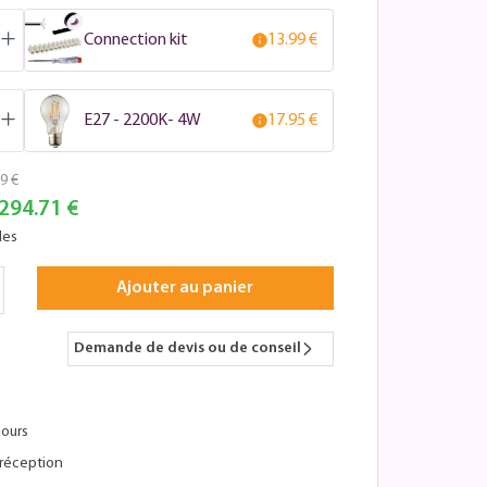
Connection kit
13.99 €
E27 - 2200K- 4W
17.95 €
9 €
294.71 €
les
Ajouter au panier
Demande de devis ou de conseil
jours
réception