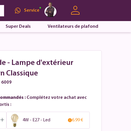
Service
Super Deals
Ventilateurs de plafond
e - Lampe d'extérieur
n Classique
l 6009
commandés :
Complétez votre achat avec
rtis :
4W - E27 - Led
6.99 €