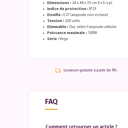
Dimensions :
24 x 44 x 33 cm (l x h x p)
Indice de protection :
IP23
Douille :
E27 (ampoule non incluse)
Tension :
230 volts
Dimmable :
Oui, selon l’ampoule utilisée
Puissance maximale :
100W
Série :
Virgo
Livraison gratuite à partir de 99,-
FAQ
Comment retourner un article ?