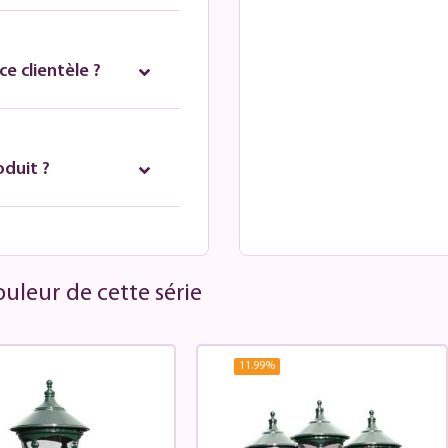
e clientèle ?
oduit ?
uleur de cette série
11.99
%