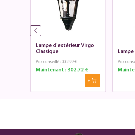
Virgo
Lampe d'extérieur Virgo
Classique
Lampe 
Prix conseillé :
332.99 €
Prix conse
4 €
Maintenant :
302.72 €
Mainte