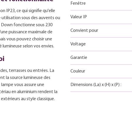
Fenêtre
 IP23, ce qui signifie qu'elle
Valeur IP
 utilisation sous des auvents ou
rgo Down fonctionne sous 230
Convient pour
d'une puissance maximale de
mais vous pouvez choisir une
Voltage
 lumineuse selon vos envies.
Garantie
oi
ades, terrasses ou entrées. La
Couleur
t la source lumineuse des
e lampe vous assure une
Dimensions
(La)
x
(H)
x
(P)
:
atériau en aluminium rendent la
térieurs au style classique.