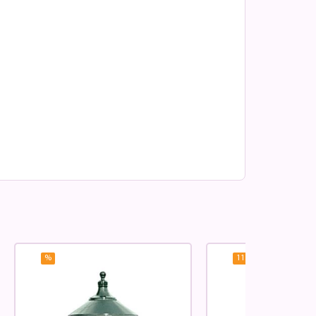
%
11.75
%