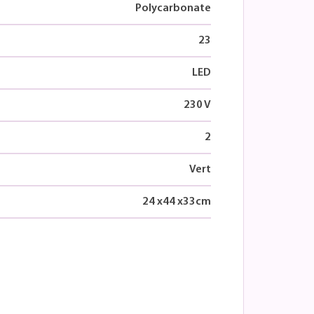
Polycarbonate
23
LED
230 V
2
Vert
24
x
44
x
33
cm