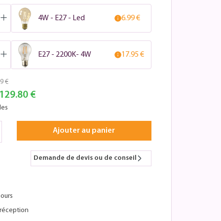
4W - E27 - Led
6.99 €
E27 - 2200K- 4W
17.95 €
9 €
129.80 €
les
Ajouter au panier
Demande de devis ou de conseil
jours
réception