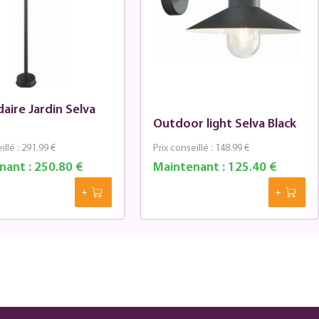
aire Jardin Selva
Outdoor light Selva Black
illé :
291.99 €
Prix conseillé :
148.99 €
nant :
250.80 €
Maintenant :
125.40 €