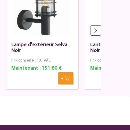
Lampe d'extérieur Selva
Lanterne extérie
Noir
Noir
Prix conseillé :
183.99 €
Prix conseillé :
304.99 €
Maintenant :
151.80 €
Maintenant :
282.