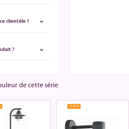
e clientèle ?
oduit ?
uleur de cette série
%
15.83
%