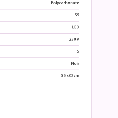
Polycarbonate
55
LED
230 V
5
Noir
85
x
32
cm