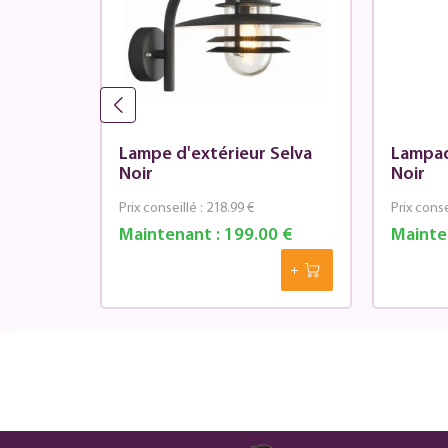
Lampe d'extérieur Selva
Lampad
a
Noir
Noir
Prix conseillé :
218.99 €
Prix conse
0 €
Maintenant :
199.00 €
Mainte