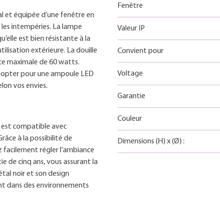
Fenêtre
l et équipée d’une fenêtre en
les intempéries. La lampe
Valeur IP
u’elle est bien résistante à la
tilisation extérieure. La douille
Convient pour
ce maximale de 60 watts.
Voltage
z opter pour une ampoule LED
elon vos envies.
Garantie
Couleur
t est compatible avec
âce à la possibilité de
Dimensions
(H)
x
(Ø)
:
z facilement régler l’ambiance
ie de cinq ans, vous assurant la
étal noir et son design
nt dans des environnements