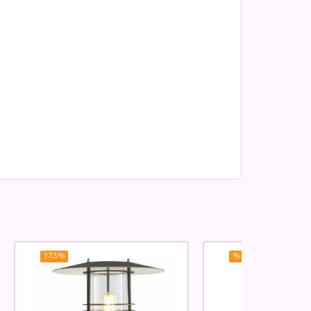
17.5
%
%