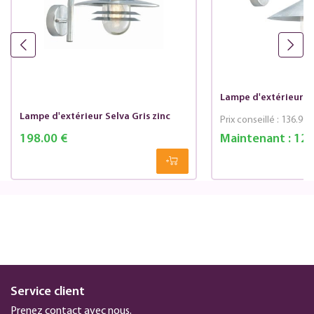
Lampe d'extérieur Se
Lampe d'extérieur Selva Gris zinc
Prix conseillé :
136.99 
198.00 €
Maintenant :
123
Service client
Prenez contact avec nous.