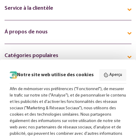
Service à la clientèle
Á propos de nous
Catégories populaires
Notre site web utilise des cookies
Aperçu
Suivez-nous en ligne:
Afin de mémoriser vos préférences ("Fonctionnel"), de mesurer
le trafic sur notre site ("Analyse"), et de personnaliser le contenu
et les publicités et d'activer les fonctionnalités des réseaux
Livraison gratuite à partir de 99,-
sociaux ("Marketing & Réseaux Sociaux"), nous utilisons des
cookies et des technologies similaires. Nous partageons
Conseils sur mesure
également des informations sur votre utilisation de notre site
web avec nos partenaires de réseaux sociaux, d'analyse et de
Plus de 25 000 lampes en stock
publicité, qui peuvent les combiner avec d'autres informations