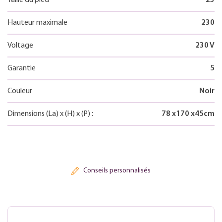
Hauteur maximale
230
Voltage
230 V
Garantie
5
Couleur
Noir
Dimensions
(La)
x
(H)
x
(P)
:
78
x
170
x
45
cm
Conseils personnalisés