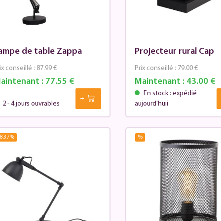
ampe de table Zappa
Projecteur rural Cap
ix conseillé :
87.99 €
Prix conseillé :
79.00 €
aintenant :
77.55 €
Maintenant :
43.00 €
En stock : expédié
2 - 4 jours ouvrables
aujourd'huii
8.37
%
%