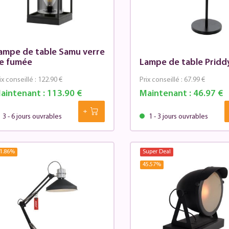
ampe de table Samu verre
e fumée
Lampe de table Pridd
ix conseillé :
122.90 €
Prix conseillé :
67.99 €
aintenant :
113.90 €
Maintenant :
46.97 €
3 - 6 jours ouvrables
1 - 3 jours ouvrables
1.86
%
Super Deal
45.57
%