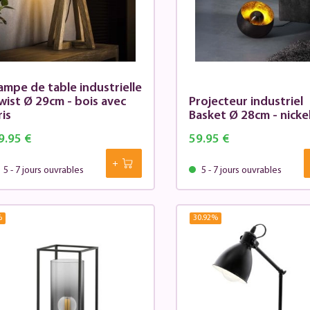
ampe de table industrielle
wist Ø 29cm - bois avec
Projecteur industriel
ris
Basket Ø 28cm - nickel
9.95 €
59.95 €
5 - 7 jours ouvrables
5 - 7 jours ouvrables
%
30.92
%