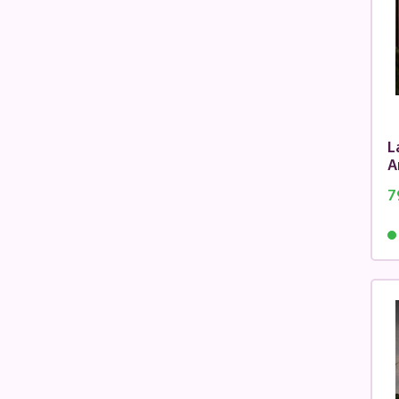
L
A
7