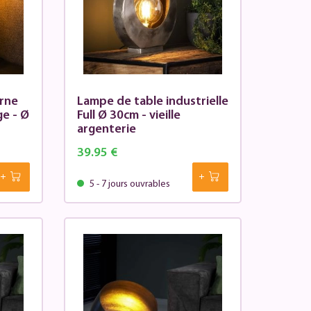
rne
Lampe de table industrielle
ge - Ø
Full Ø 30cm - vieille
argenterie
39.95 €
5 - 7 jours ouvrables