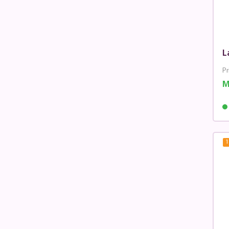
L
Pr
M
1