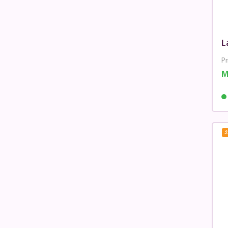
L
Pr
M
3