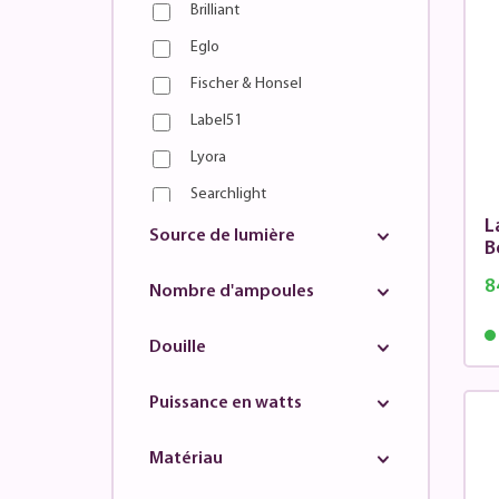
Brilliant
Eglo
Fischer & Honsel
Label51
Lyora
Searchlight
L
Stars of Light
Source de lumière
B
Steinhauer
8
Nombre d'ampoules
Urban Interiors
Douille
Puissance en watts
Matériau