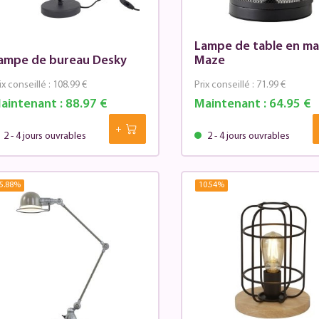
Lampe de table en mai
ampe de bureau Desky
Maze
ix conseillé :
108.99 €
Prix conseillé :
71.99 €
aintenant :
88.97 €
Maintenant :
64.95 €
2 - 4 jours ouvrables
2 - 4 jours ouvrables
5.88
%
10.54
%