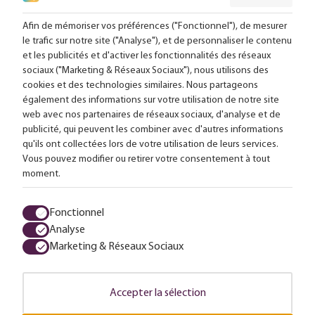
Suivez-nous en ligne:
Afin de mémoriser vos préférences ("Fonctionnel"), de mesurer
le trafic sur notre site ("Analyse"), et de personnaliser le contenu
et les publicités et d'activer les fonctionnalités des réseaux
Livraison gratuite à partir de 99,-
sociaux ("Marketing & Réseaux Sociaux"), nous utilisons des
cookies et des technologies similaires. Nous partageons
Conseils sur mesure
également des informations sur votre utilisation de notre site
web avec nos partenaires de réseaux sociaux, d'analyse et de
Plus de 25 000 lampes en stock
publicité, qui peuvent les combiner avec d'autres informations
qu'ils ont collectées lors de votre utilisation de leurs services.
Vous pouvez modifier ou retirer votre consentement à tout
4,63 sur 611 avis
moment.
Tous les prix sont en euros, TVA comprise et hors frais d'envoi.
Fonctionnel
Analyse
Termes et conditions
Protection des données
Charte Cookies
Marketing & Réseaux Sociaux
© 2026 LuminairesTotal
Accepter la sélection