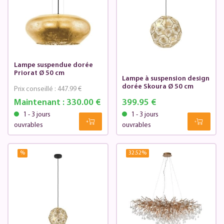
Lampe suspendue dorée
Priorat Ø 50 cm
Lampe à suspension design
dorée Skoura Ø 50 cm
Prix conseillé :
447.99 €
Maintenant :
330.00 €
399.95 €
1 - 3 jours
1 - 3 jours
ouvrables
ouvrables
%
32.52
%