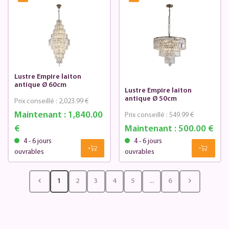
Lustre Empire laiton
antique Ø 60cm
Lustre Empire laiton
antique Ø 50cm
Prix conseillé :
2,023.99 €
Maintenant :
1,840.00
Prix conseillé :
549.99 €
€
Maintenant :
500.00 €
4 - 6 jours
4 - 6 jours
ouvrables
ouvrables
1
2
3
4
5
...
6