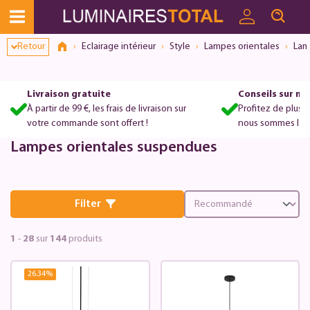
Dialogue de consentement ouvert
Retour
Eclairage intérieur
Style
Lampes orientales
Lam
Livraison gratuite
Conseils sur m
À partir de 99 €, les frais de livraison sur
Profitez de plus 
votre commande sont offert !
nous sommes là po
Lampes orientales suspendues
Filter
1
-
28
sur
144
produits
26.34
%