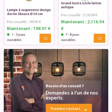
Grand lustre Icicle laiton
antique
Lampe à suspension design
dorée Skoura Ø 30 cm
Prix conseillé :
3,136.99 €
Maintenant :
2,116.94
Prix conseillé :
199.95 €
Maintenant :
198.97 €
€
1 - 3 jours
7 - 8 jours
ouvrables
ouvrables
Besoin d'un conseil ?
Demandez à l'un de nos
experts.
Prendre contact