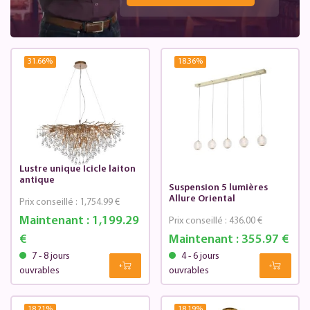
31.66
%
18.36
%
Lustre unique Icicle laiton
antique
Suspension 5 lumières
Allure Oriental
Prix conseillé :
1,754.99 €
Maintenant :
1,199.29
Prix conseillé :
436.00 €
€
Maintenant :
355.97 €
7 - 8 jours
4 - 6 jours
ouvrables
ouvrables
18.21
%
18.19
%