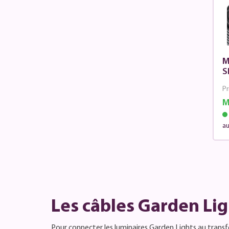
M
S
Pr
M
au
Les câbles Garden Lig
Pour connecter les luminaires Garden Lights au trans