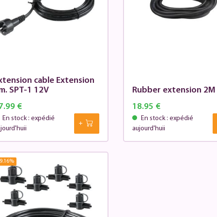
xtension cable Extension
m. SPT-1 12V
Rubber extension 2M
7.99 €
18.95 €
En stock : expédié
En stock : expédié
jourd'huii
aujourd'huii
9.16
%