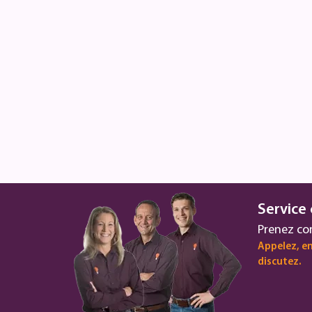
Service 
Prenez co
Appelez, en
discutez.