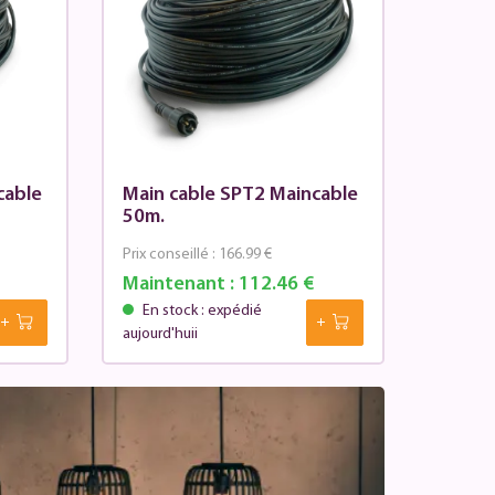
cable
Main cable SPT2 Maincable
50m.
Prix conseillé :
166.99 €
Maintenant :
112.46 €
En stock : expédié
aujourd'huii