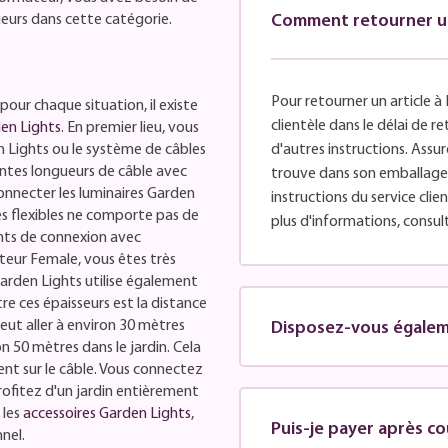
ueurs dans cette catégorie.
Comment retourner un 
Pour retourner un article à 
 pour chaque situation, il existe
clientèle dans le délai de 
den Lights
. En premier lieu, vous
n Lights ou le système de câbles
d'autres instructions. Assure
entes longueurs de câble avec
trouve dans son emballage d
onnecter les luminaires Garden
instructions du service cli
es flexibles ne comporte pas de
plus d'informations, consul
ints de connexion avec
teur Female, vous êtes très
Garden Lights utilise également
re ces épaisseurs est la distance
peut aller à environ 30 mètres
Disposez-vous égaleme
on 50 mètres dans le jardin. Cela
nt sur le câble. Vous connectez
rofitez d'un jardin entièrement
 les
accessoires Garden Lights
,
Puis-je payer après co
nel.