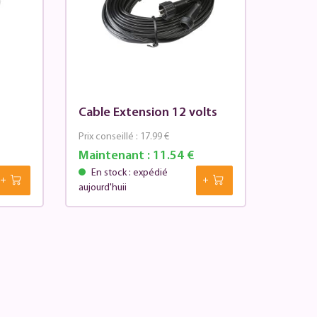
Cable Extension 12 volts
Prix conseillé :
17.99 €
Maintenant :
11.54 €
En stock : expédié
aujourd'huii