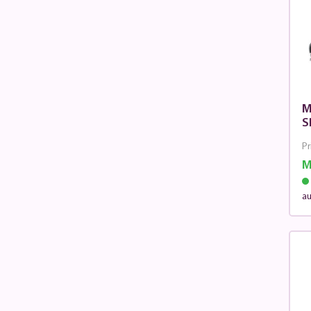
M
S
Pr
M
au