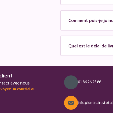
Comment puis-je joindr
Quel est le délai de li
client
01 86 26 25 86
ntact avec nous.
voyez un courriel ou
info@luminairestotal.