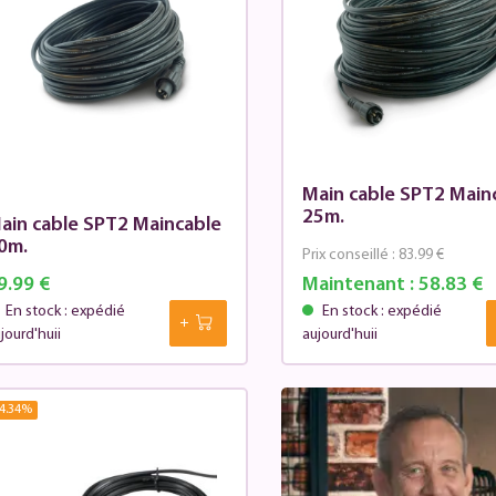
Main cable SPT2 Main
25m.
ain cable SPT2 Maincable
0m.
Prix conseillé :
83.99 €
9.99 €
Maintenant :
58.83 €
En stock : expédié
En stock : expédié
jourd'huii
aujourd'huii
4.34
%