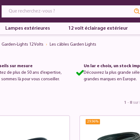
Lampes extérieures
12 volt éclairage extérieur
Garden-Lights 12 Volts
Les câbles Garden Lights
eils sur mesure
Un lar e choix, un stock im
itez de plus de 50 ans d’expertise,
Découvrez la plus grande séle
 sommes là pour vous conseiller.
grandes marques en Europe.
1
-
8
sur
29.96
%