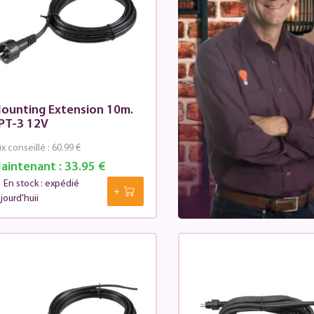
ounting Extension 10m.
PT-3 12V
ix conseillé :
60.99 €
aintenant :
33.95 €
En stock : expédié
jourd'huii