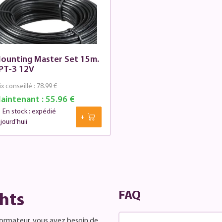
ounting Master Set 15m.
PT-3 12V
ix conseillé :
78.99 €
aintenant :
55.96 €
En stock : expédié
jourd'huii
FAQ
hts
formateur, vous avez besoin de