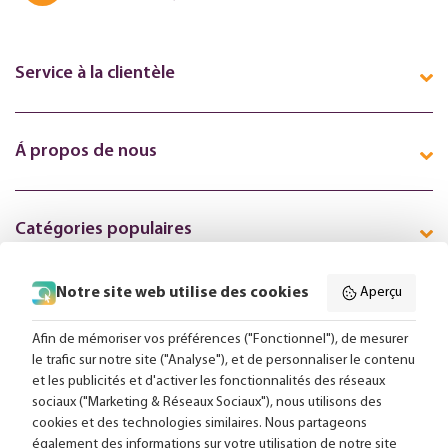
Service à la clientèle
Á propos de nous
Catégories populaires
Notre site web utilise des cookies
Aperçu
Suivez-nous en ligne:
Afin de mémoriser vos préférences ("Fonctionnel"), de mesurer
le trafic sur notre site ("Analyse"), et de personnaliser le contenu
et les publicités et d'activer les fonctionnalités des réseaux
Livraison gratuite à partir de 99,-
sociaux ("Marketing & Réseaux Sociaux"), nous utilisons des
cookies et des technologies similaires. Nous partageons
Conseils sur mesure
également des informations sur votre utilisation de notre site