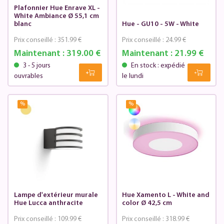
Plafonnier Hue Enrave XL -
White Ambiance Ø 55,1 cm
blanc
Hue - GU10 - 5W - White
Prix conseillé :
351.99 €
Prix conseillé :
24.99 €
Maintenant :
319.00 €
Maintenant :
21.99 €
3 - 5 jours
En stock : expédié
ouvrables
le lundi
%
%
Lampe d'extérieur murale
Hue Xamento L - White and
Hue Lucca anthracite
color Ø 42,5 cm
Prix conseillé :
109.99 €
Prix conseillé :
318.99 €