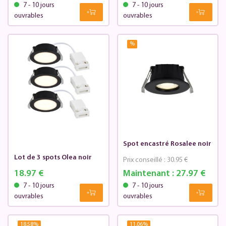
7 - 10 jours
7 - 10 jours
ouvrables
ouvrables
%
Spot encastré Rosalee noir
Lot de 3 spots Olea noir
Prix conseillé :
30.95 €
18.97 €
Maintenant :
27.97 €
7 - 10 jours
7 - 10 jours
ouvrables
ouvrables
18.58
%
11.06
%