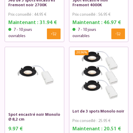
Jeu de 3 spots encastrés
Spot encastré noir
Fremont noir 2700K
Fremont 4000K
Prix conseillé :
44.95 €
Prix conseillé :
56.95 €
Maintenant :
31.94 €
Maintenant :
46.97 €
7 - 10 jours
7 - 10 jours
ouvrables
ouvrables
20.96
%
Lot de 3 spots Monolo noir
Spot encastré noir Monolo
Ø 8,2 cm
Prix conseillé :
25.95 €
9.97 €
Maintenant :
20.51 €