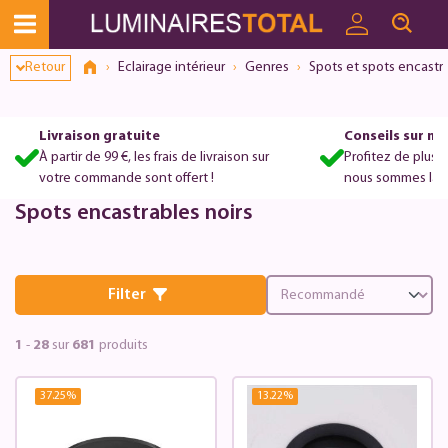
Retour
Eclairage intérieur
Genres
Spots et spots encastr
Livraison gratuite
Conseils sur m
À partir de 99 €, les frais de livraison sur
Profitez de plus 
votre commande sont offert !
nous sommes là po
Spots encastrables noirs
Filter
1
-
28
sur
681
produits
37.25
%
13.22
%