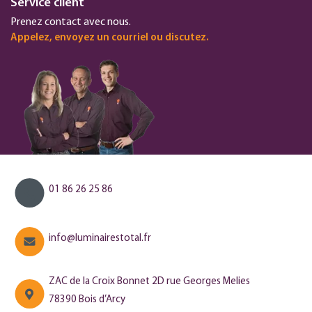
Service client
Prenez contact avec nous.
Appelez, envoyez un courriel ou discutez.
01 86 26 25 86
info@luminairestotal.fr
ZAC de la Croix Bonnet 2D rue Georges Melies
78390 Bois d’Arcy