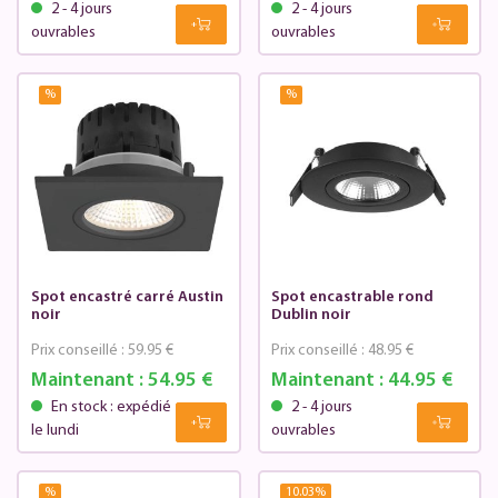
2 - 4 jours
2 - 4 jours
ouvrables
ouvrables
%
%
Spot encastré carré Austin
Spot encastrable rond
noir
Dublin noir
Prix conseillé :
59.95 €
Prix conseillé :
48.95 €
Maintenant :
54.95 €
Maintenant :
44.95 €
En stock : expédié
2 - 4 jours
le lundi
ouvrables
%
10.03
%