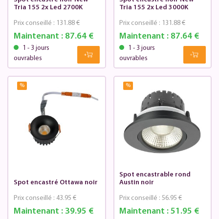
Tria 155 2x Led 2700K
Tria 155 2x Led 3000K
Prix conseillé :
131.88 €
Prix conseillé :
131.88 €
Maintenant :
87.64 €
Maintenant :
87.64 €
1 - 3 jours
1 - 3 jours
ouvrables
ouvrables
%
%
Spot encastrable rond
Spot encastré Ottawa noir
Austin noir
Prix conseillé :
43.95 €
Prix conseillé :
56.95 €
Maintenant :
39.95 €
Maintenant :
51.95 €