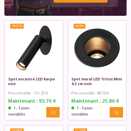
38.01
%
46.9
%
Spot encastré LED Karpo
Spot mural LED Triton Mini
noir
4,5 cm noir
Prix conseillé :
151.25 €
Prix conseillé :
48.70 €
Maintenant :
93.76 €
Maintenant :
25.86 €
1 - 3 jours
1 - 3 jours
ouvrables
ouvrables
24.98
%
11.39
%