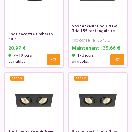
Spot encastré noir New
Tria 155 rectangulaire
Spot encastré Umberto
noir
Prix conseillé :
56.45 €
20.97 €
Maintenant :
35.66 €
7 - 10 jours
1 - 3 jours
ouvrables
ouvrables
33.55
%
33.55
%
Spot encastré noir New
Spot encastré noir New