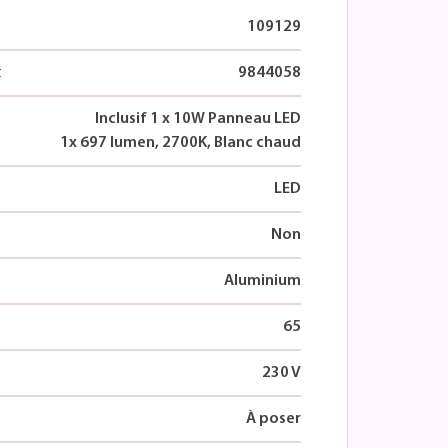
109129
t
9844058
Inclusif 1 x 10W Panneau LED
1x 697 lumen, 2700K, Blanc chaud
LED
Non
Aluminium
65
230 V
À poser