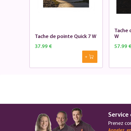
Tache 
Tache de pointe Quick 7 W
W
37.99 €
57.99 
Service 
Prenez co
Appelez, en