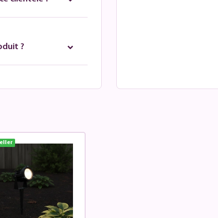
oduit ?
eller