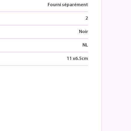
Fourni séparément
2
Noir
NL
11
x
6.5
cm