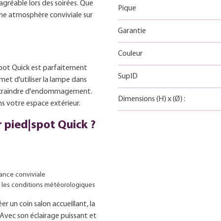
gréable lors des soirées. Que
Pique
 une atmosphère conviviale sur
Garantie
Couleur
|spot Quick est parfaitement
SupID
met d'utiliser la lampe dans
s craindre d'endommagement.
Dimensions
(H)
x
(Ø)
:
ns votre espace extérieur.
r pied|spot Quick ?
ance conviviale
es les conditions météorologiques
er un coin salon accueillant, la
 Avec son éclairage puissant et