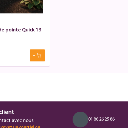
de pointe Quick 13
€
client
01 86 26 25 86
ntact avec nous.
voyez un courriel ou