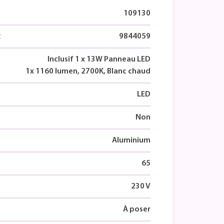
109130
t
9844059
Inclusif 1 x 13W Panneau LED
1x 1160 lumen, 2700K, Blanc chaud
LED
Non
Aluminium
65
230 V
À poser