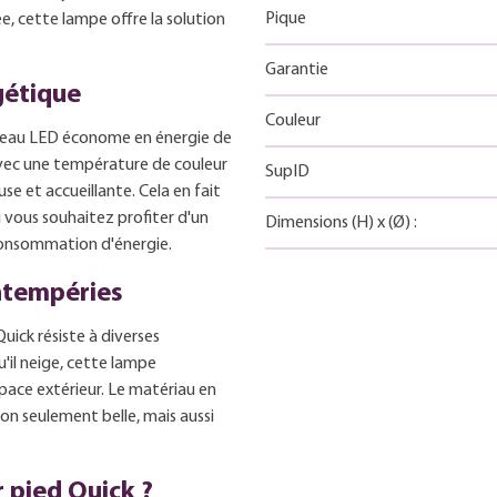
Pique
e, cette lampe offre la solution
Garantie
rgétique
Couleur
nneau LED économe en énergie de
vec une température de couleur
SupID
se et accueillante. Cela en fait
où vous souhaitez profiter d'un
Dimensions
(H)
x
(Ø)
:
consommation d'énergie.
ntempéries
Quick résiste à diverses
'il neige, cette lampe
space extérieur. Le matériau en
on seulement belle, mais aussi
r pied Quick ?