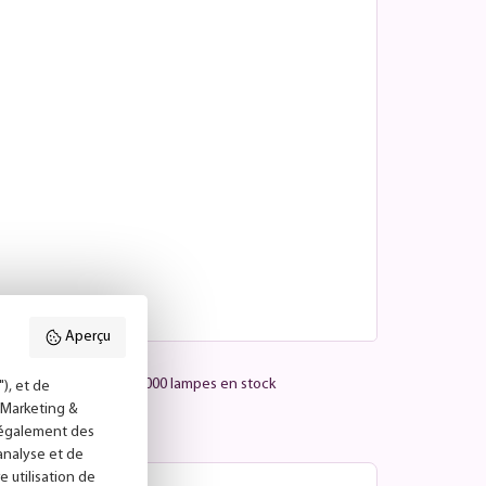
Aperçu
Plus de 25 000 lampes en stock
), et de
("Marketing &
s également des
'analyse et de
e utilisation de