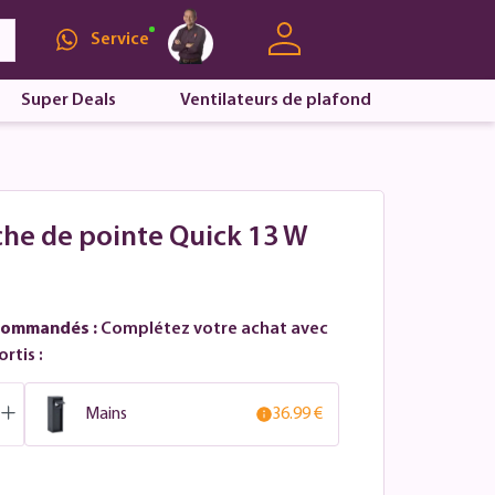
Service
Super Deals
Ventilateurs de plafond
che de pointe Quick 13 W
commandés :
Complétez votre achat avec
rtis :
Mains
36.99 €