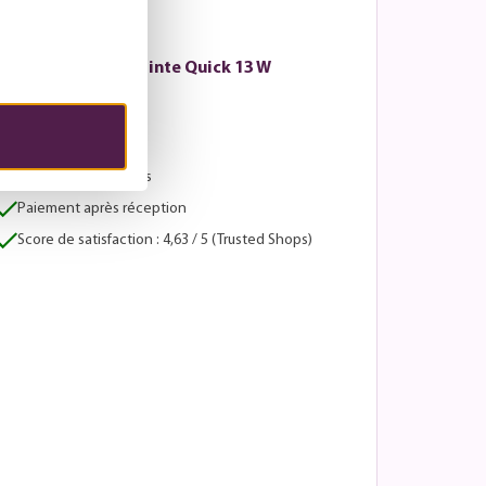
Lyora - Tache de pointe Quick 13 W
5 - 7 jours ouvrables
Avantages :
Retours sous 30 jours
Paiement après réception
Score de satisfaction : 4,63 / 5 (Trusted Shops)