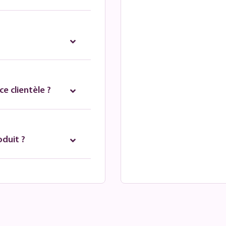
e clientèle ?
oduit ?