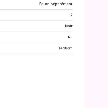
Fourni séparément
2
Noir
NL
14
x
8
cm