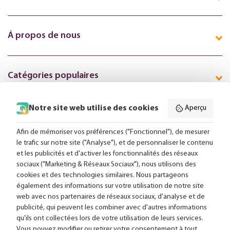
Á propos de nous
Catégories populaires
Notre site web utilise des cookies
Aperçu
Suivez-nous en ligne:
Afin de mémoriser vos préférences ("Fonctionnel"), de mesurer
le trafic sur notre site ("Analyse"), et de personnaliser le contenu
et les publicités et d'activer les fonctionnalités des réseaux
Livraison gratuite à partir de 99,-
sociaux ("Marketing & Réseaux Sociaux"), nous utilisons des
cookies et des technologies similaires. Nous partageons
Conseils sur mesure
également des informations sur votre utilisation de notre site
web avec nos partenaires de réseaux sociaux, d'analyse et de
Plus de 25 000 lampes en stock
publicité, qui peuvent les combiner avec d'autres informations
qu'ils ont collectées lors de votre utilisation de leurs services.
Vous pouvez modifier ou retirer votre consentement à tout