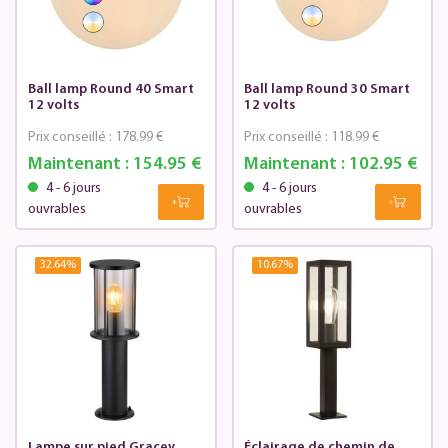
Ball lamp Round 40 Smart
Ball lamp Round 30 Smart
12 volts
12 volts
Prix conseillé :
178.99 €
Prix conseillé :
118.99 €
Maintenant :
154.95 €
Maintenant :
102.95 €
4 - 6 jours
4 - 6 jours
ouvrables
ouvrables
32.64
%
10.67
%
Lampe sur pied Gracey
Éclairage de chemin de