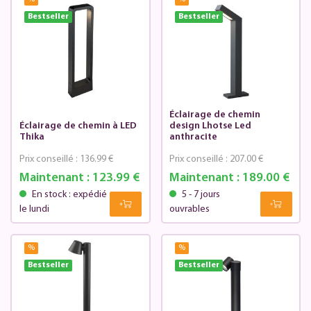
Bestseller
Bestseller
Éclairage de chemin
Éclairage de chemin à LED
design Lhotse Led
Thika
anthracite
Prix conseillé :
136.99 €
Prix conseillé :
207.00 €
Maintenant :
123.99 €
Maintenant :
189.00 €
En stock : expédié
5 - 7 jours
le lundi
ouvrables
%
%
Bestseller
Bestseller