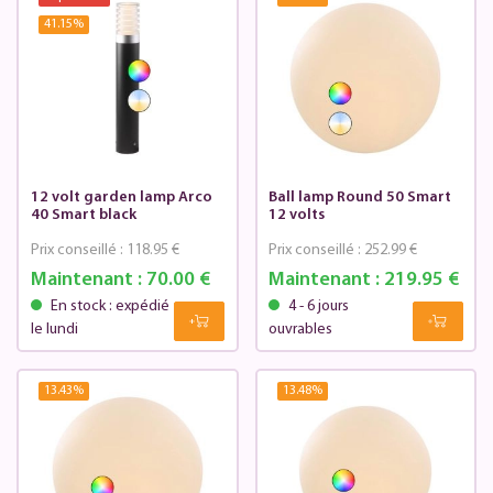
41.15
%
12 volt garden lamp Arco
Ball lamp Round 50 Smart
40 Smart black
12 volts
Prix conseillé :
118.95 €
Prix conseillé :
252.99 €
Maintenant :
70.00 €
Maintenant :
219.95 €
En stock : expédié
4 - 6 jours
le lundi
ouvrables
13.43
%
13.48
%