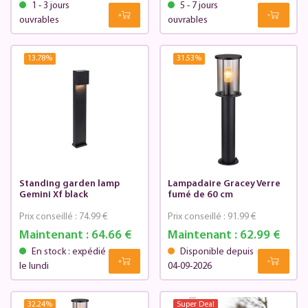
1 - 3 jours
5 - 7 jours
ouvrables
ouvrables
13.78
%
31.53
%
Standing garden lamp
Lampadaire Gracey Verre
Gemini Xf black
fumé de 60 cm
Prix conseillé :
74.99 €
Prix conseillé :
91.99 €
Maintenant :
64.66 €
Maintenant :
62.99 €
En stock : expédié
Disponible depuis
le lundi
04-09-2026
32.24
%
Super Deal