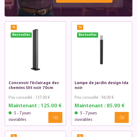
%
%
Bestseller
Bestseller
Concevoir l’éclairage des
Lampe de jardin design Ida
chemins Slit noir 70cm
noir
Prix conseillé :
137.00 €
Prix conseillé :
94.00 €
Maintenant :
125.00 €
Maintenant :
85.90 €
5 - 7 jours
5 - 7 jours
ouvrables
ouvrables
%
%