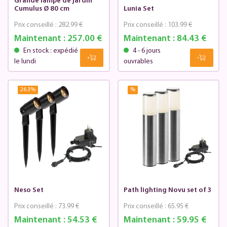
Grande lampe de jardin
Cumulus Ø 80 cm
Lunia Set
Prix conseillé :
282.99 €
Prix conseillé :
103.99 €
Maintenant :
257.00 €
Maintenant :
84.43 €
En stock : expédié
4 - 6 jours
le lundi
ouvrables
26.3
%
%
Neso Set
Path lighting Novu set of 3
Prix conseillé :
73.99 €
Prix conseillé :
65.95 €
Maintenant :
54.53 €
Maintenant :
59.95 €