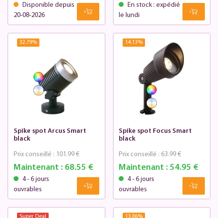
Disponible depuis
En stock : expédié
20-08-2026
le lundi
32.79
%
14.13
%
Spike spot Arcus Smart
Spike spot Focus Smart
black
black
Prix conseillé :
101.99 €
Prix conseillé :
63.99 €
Maintenant :
68.55 €
Maintenant :
54.95 €
4 - 6 jours
4 - 6 jours
ouvrables
ouvrables
Super Deal
13.06
%