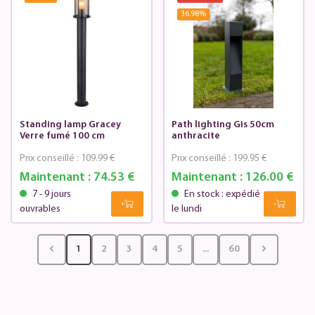
36.98
%
Standing lamp Gracey
Path lighting Gis 50cm
Verre fumé 100 cm
anthracite
Prix conseillé :
109.99 €
Prix conseillé :
199.95 €
Maintenant :
74.53 €
Maintenant :
126.00 €
7 - 9 jours
En stock : expédié
ouvrables
le lundi
1
2
3
4
5
...
60