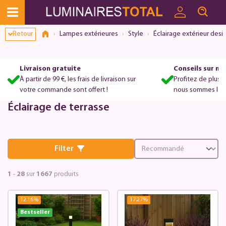
Dialogue de consentement ouvert
Retour
Lampes extérieures
Style
Éclairage extérieur desi
Livraison gratuite
Conseils sur m
À partir de 99 €, les frais de livraison sur
Profitez de plus 
votre commande sont offert !
nous sommes là po
Éclairage de terrasse
Filter
1
-
28
sur
1667
produits
12.16
%
17.27
%
Bestseller