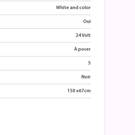
White and color
Oui
24 Volt
À poser
5
Noir
150
x
67
cm