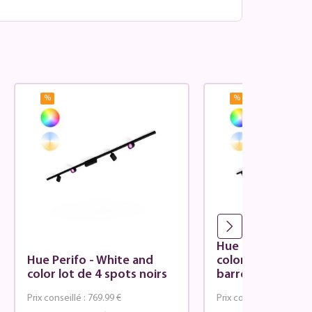
%
%
Hue Perifo - Whi
Hue Perifo - White and
color lot de 3 sp
color lot de 4 spots noirs
barre noir
Prix conseillé :
769.99 €
Prix conseillé :
879.99 €