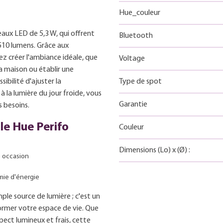
Hue_couleur
eaux LED de 5,3 W, qui offrent
Bluetooth
510 lumens. Grâce aux
z créer l'ambiance idéale, que
Voltage
la maison ou établir une
ibilité d'ajuster la
Type de spot
 la lumière du jour froide, vous
Garantie
 besoins.
le Hue Perifo
Couleur
Dimensions
(Lo)
x
(Ø)
:
e occasion
mie d'énergie
ple source de lumière ; c'est un
ormer votre espace de vie. Que
pect lumineux et frais, cette