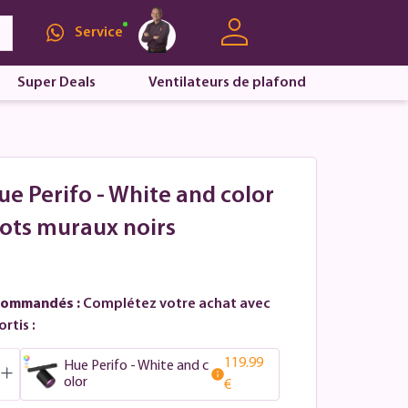
Service
Super Deals
Ventilateurs de plafond
Hue Perifo - White and color
pots muraux noirs
commandés :
Complétez votre achat avec
rtis :
119.99
Hue Perifo - White and c
olor
€