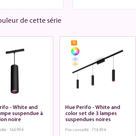
uleur de cette série
%
rifo - White and
Hue Perifo - White and
lampe suspendue à
color set de 3 lampes
ion noire
suspendues noires
illé :
164.99 €
Prix conseillé :
714.99 €