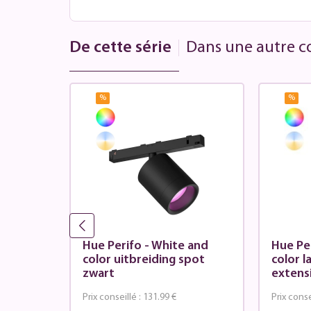
De cette série
Dans une autre co
%
%
 and
Hue Perifo - White and
Hue Pe
s
color uitbreiding spot
color 
 noir
zwart
extens
Prix conseillé :
131.99 €
Prix conse