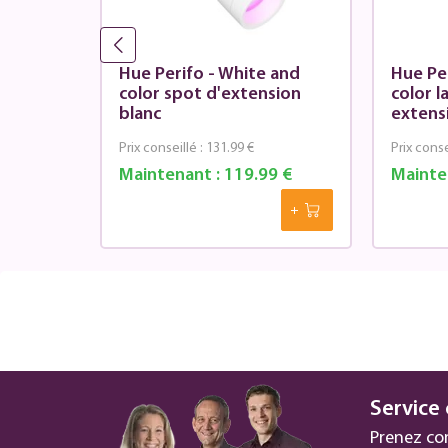
 and
Hue Perifo - White and
Hue Pe
s
color spot d'extension
color 
 blanc
blanc
extens
Prix conseillé :
131.99 €
Prix conse
9 €
Maintenant :
119.99 €
Mainte
Service 
Prenez co