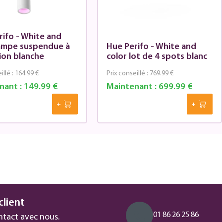
rifo - White and
lampe suspendue à
Hue Perifo - White and
ion blanche
color lot de 4 spots blanc
illé :
164.99 €
Prix conseillé :
769.99 €
nant :
149.99 €
Maintenant :
699.99 €
client
01 86 26 25 86
ntact avec nous.