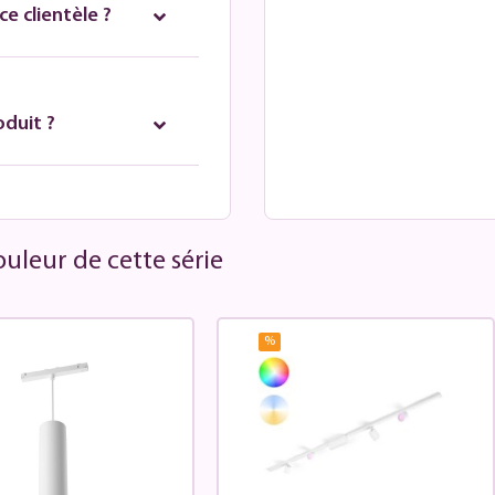
e clientèle ?
oduit ?
uleur de cette série
%