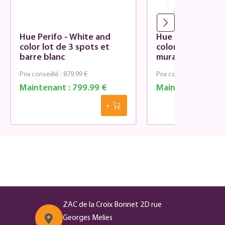
Hue Perifo - White and
Hue Perifo - Whi
color lot de 3 spots et
color lot de 3 sp
barre blanc
muraux blanc
Prix conseillé :
879.99 €
Prix conseillé :
659.99 €
Maintenant :
799.99 €
Maintenant :
599.
ZAC de la Croix Bonnet 2D rue
Georges Melies