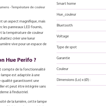
Smart home
 lumens - Température de couleur
Hue_couleur
nt un aspect magnifique, mais
Bluetooth
ec les panneaux LED fournis,
et la température de couleur
Voltage
haitiez créer une lueur
 lumière vive pour un espace de
Type de spot
Garantie
on Hue Perifo ?
Couleur
t compte de la fonctionnalité
tte lampe est adaptée à une
Dimensions
(Lo)
x
(Ø)
:
te qualité garantissent une
ller et peut être intégrée sans
erne à l'industriel.
ensité de la lumière, cette lampe