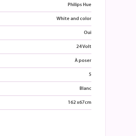
Philips Hue
White and color
Oui
24 Volt
À poser
5
Blanc
162
x
67
cm