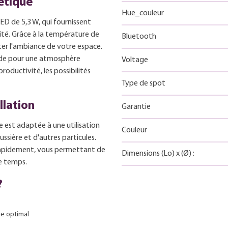
gétique
Hue_couleur
ED de 5,3 W, qui fournissent
té. Grâce à la température de
Bluetooth
ter l'ambiance de votre espace.
aude pour une atmosphère
Voltage
roductivité, les possibilités
Type de spot
llation
Garantie
 est adaptée à une utilisation
Couleur
ussière et d'autres particules.
e rapidement, vous permettant de
Dimensions
(Lo)
x
(Ø)
:
de temps.
?
ge optimal