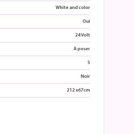
White and color
Oui
24 Volt
À poser
5
Noir
212
x
67
cm