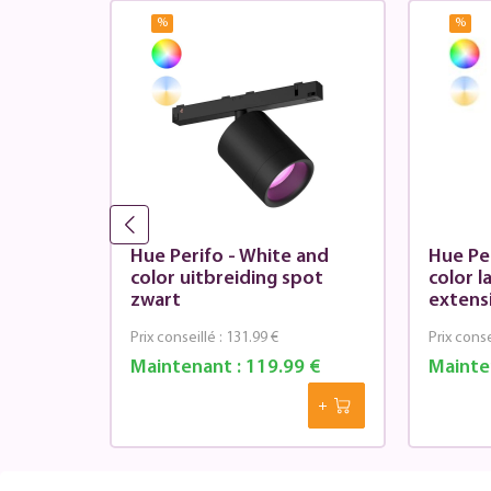
%
%
 and
Hue Perifo - White and
Hue Pe
s
color uitbreiding spot
color 
 noir
zwart
extens
Prix conseillé :
131.99 €
Prix conse
9 €
Maintenant :
119.99 €
Mainte