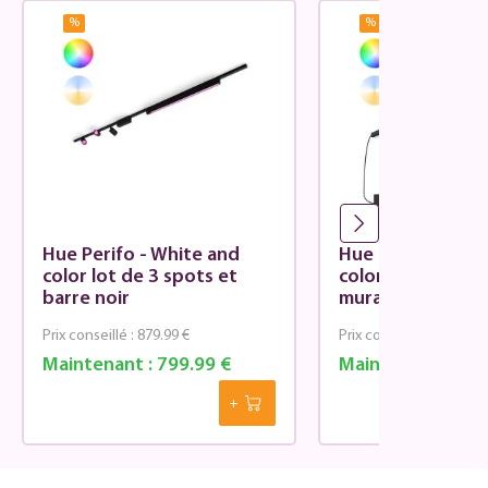
%
%
Hue Perifo - White and
Hue Perifo - Whi
color lot de 3 spots et
color lot de 3 sp
barre noir
muraux noirs
Prix conseillé :
879.99 €
Prix conseillé :
659.99 €
Maintenant :
799.99 €
Maintenant :
599.