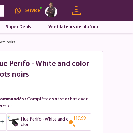
Service
Super Deals
Ventilateurs de plafond
ots noirs
Hue Perifo - White and color
pots noirs
commandés :
Complétez votre achat avec
rtis :
119.99
Hue Perifo - White and c
olor
€