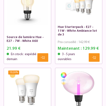
Hue Starterpack - E27 -
11W - White Ambiance lot
de 3
Source de lumière Hue -
E27 - 7W - White A60
Prix conseillé :
142.99 €
21.99 €
Maintenant :
129.99 €
En stock : expédié
3 - 5 jours
demain
ouvrables
10.26
%