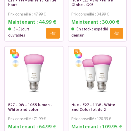
E27 - 7W - White 17 cm de
Hue - E27 - 7W - White
haut
Globe - G93
Prix conseillé :
47.99 €
Prix conseillé :
34.99 €
Maintenant :
44.99 €
Maintenant :
30.00 €
3 - 5 jours
En stock : expédié
ouvrables
demain
%
%
E27 - 9W - 1055 lumen -
Hue - E27 - 11W - White
White and color
and Color lot de 2
Prix conseillé :
71.99 €
Prix conseillé :
120.99 €
Maintenant :
64.99 €
Maintenant :
109.95 €