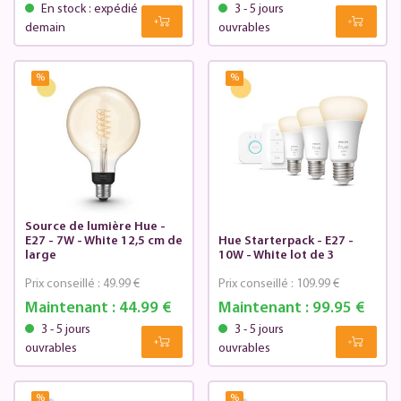
En stock : expédié
3 - 5 jours
demain
ouvrables
%
%
Source de lumière Hue -
E27 - 7W - White 12,5 cm de
Hue Starterpack - E27 -
large
10W - White lot de 3
Prix conseillé :
49.99 €
Prix conseillé :
109.99 €
Maintenant :
44.99 €
Maintenant :
99.95 €
3 - 5 jours
3 - 5 jours
ouvrables
ouvrables
%
%