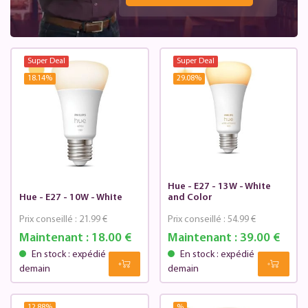
Super Deal
Super Deal
18.14
%
29.08
%
Hue - E27 - 13W - White
Hue - E27 - 10W - White
and Color
Prix conseillé :
21.99 €
Prix conseillé :
54.99 €
Maintenant :
18.00 €
Maintenant :
39.00 €
En stock : expédié
En stock : expédié
demain
demain
12.88
%
%