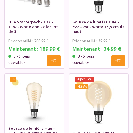
Hue Starterpack - E27 -
Source de lumière Hue -
11W - White and Color lot
E27 - 7W - White 13,5 cm de
de 3
haut
Prix conseillé :
208.99 €
Prix conseillé :
39.99 €
Maintenant :
189.99 €
Maintenant :
34.99 €
3 - 5 jours
3 - 5 jours
ouvrables
ouvrables
%
Super Deal
14.26
%
Source de lumière Hue -