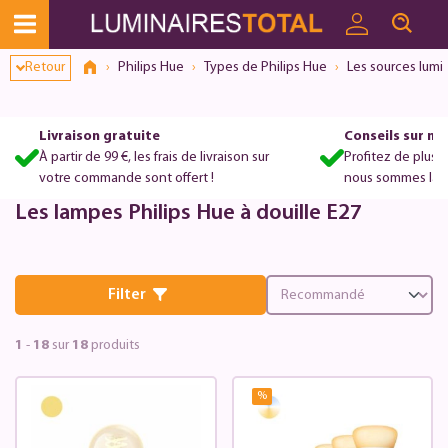
Retour
Philips Hue
Types de Philips Hue
Les sources lumi
Livraison gratuite
Conseils sur m
À partir de 99 €, les frais de livraison sur
Profitez de plus 
votre commande sont offert !
nous sommes là po
Les lampes Philips Hue à douille E27
Filter
1
-
18
sur
18
produits
%