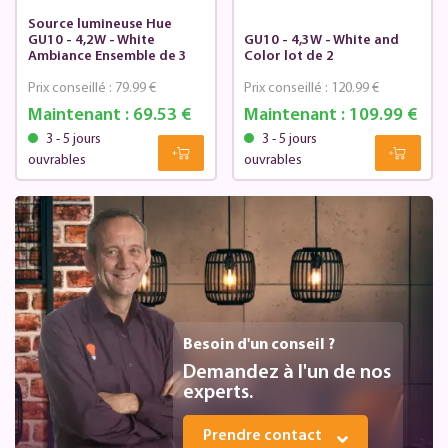
Source lumineuse Hue
GU10 - 4,2W - White
GU10 - 4,3W - White and
Ambiance Ensemble de 3
Color lot de 2
Prix conseillé :
79.99 €
Prix conseillé :
120.99 €
Maintenant :
69.53 €
Maintenant :
109.99 €
3 - 5 jours
3 - 5 jours
ouvrables
ouvrables
Besoin d'un conseil ?
Demandez à l'un de nos
experts.
Prendre contact