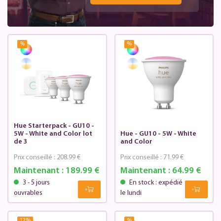
%
%
Hue Starterpack - GU10 -
5W - White and Color lot
Hue - GU10 - 5W - White
de 3
and Color
Prix conseillé :
208.99 €
Prix conseillé :
71.99 €
Maintenant :
189.99 €
Maintenant :
64.99 €
3 - 5 jours
En stock : expédié
ouvrables
le lundi
12
%
%