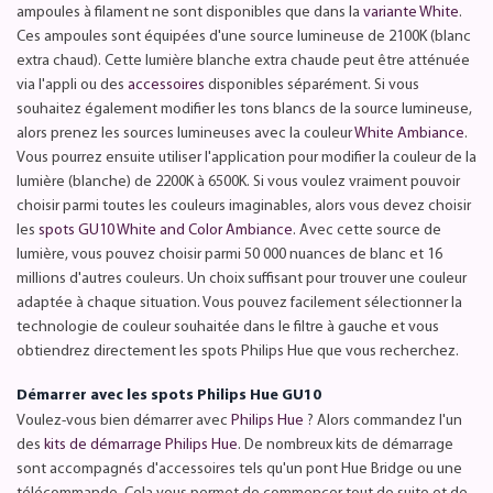
ampoules à filament ne sont disponibles que dans la
variante White
.
Ces ampoules sont équipées d'une source lumineuse de 2100K (blanc
extra chaud). Cette lumière blanche extra chaude peut être atténuée
via l'appli ou des
accessoires
disponibles séparément. Si vous
souhaitez également modifier les tons blancs de la source lumineuse,
alors prenez les sources lumineuses avec la couleur
White Ambiance
.
Vous pourrez ensuite utiliser l'application pour modifier la couleur de la
lumière (blanche) de 2200K à 6500K. Si vous voulez vraiment pouvoir
choisir parmi toutes les couleurs imaginables, alors vous devez choisir
les
spots GU10 White and Color Ambiance
. Avec cette source de
lumière, vous pouvez choisir parmi 50 000 nuances de blanc et 16
millions d'autres couleurs. Un choix suffisant pour trouver une couleur
adaptée à chaque situation. Vous pouvez facilement sélectionner la
technologie de couleur souhaitée dans le filtre à gauche et vous
obtiendrez directement les spots Philips Hue que vous recherchez.
Démarrer avec les spots Philips Hue GU10
Voulez-vous bien démarrer avec
Philips Hue
? Alors commandez l'un
des
kits de démarrage Philips Hue
. De nombreux kits de démarrage
sont accompagnés d'accessoires tels qu'un pont Hue Bridge ou une