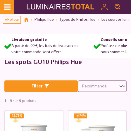
Retour
Philips Hue
Types de Philips Hue
Les sources lumi
Livraison gratuite
Conseils sur m
À partir de 99 €, les frais de livraison sur
Profitez de plus 
votre commande sont offert !
nous sommes là po
Les spots GU10 Philips Hue
Filter
1
-
9
sur
9
produits
12.73
%
16.74
%